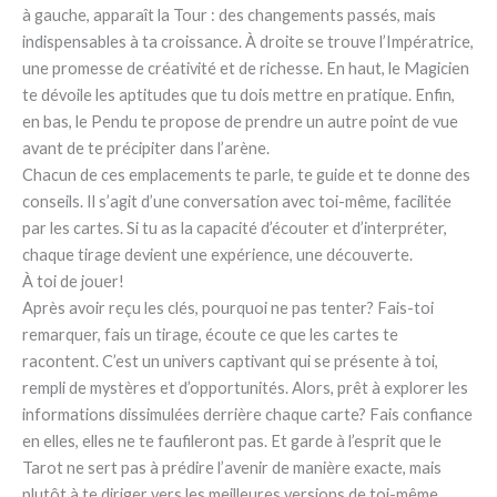
à gauche, apparaît la Tour : des changements passés, mais
indispensables à ta croissance. À droite se trouve l’Impératrice,
une promesse de créativité et de richesse. En haut, le Magicien
te dévoile les aptitudes que tu dois mettre en pratique. Enfin,
en bas, le Pendu te propose de prendre un autre point de vue
avant de te précipiter dans l’arène.
Chacun de ces emplacements te parle, te guide et te donne des
conseils. Il s’agit d’une conversation avec toi-même, facilitée
par les cartes. Si tu as la capacité d’écouter et d’interpréter,
chaque tirage devient une expérience, une découverte.
À toi de jouer!
Après avoir reçu les clés, pourquoi ne pas tenter? Fais-toi
remarquer, fais un tirage, écoute ce que les cartes te
racontent. C’est un univers captivant qui se présente à toi,
rempli de mystères et d’opportunités. Alors, prêt à explorer les
informations dissimulées derrière chaque carte? Fais confiance
en elles, elles ne te faufileront pas. Et garde à l’esprit que le
Tarot ne sert pas à prédire l’avenir de manière exacte, mais
plutôt à te diriger vers les meilleures versions de toi-même.