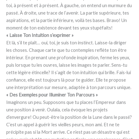
toi, à présent et à présent. À gauche, on entend un murmure du
passé. À droite, une trace de l’avenir. La partie supérieure, tes
aspirations, et la partie inférieure, voilà tes bases. Bravo! Un
moment de ton existence devant tes yeux stupéfaits!
« Laisse Ton Intuition s’exprimer »
Et là, s’il te plaît… oui, toi, je suis ton instinct. Laisse-la diriger
les choses. Chaque carte que tu contemples reflète ton être
intérieur. En prenant une profonde inspiration, ferme les yeux,
puis lorsque tu les ouvres, laisse les images te parler. Sens-tu
cette légère étincelle? Il s’agit de ton intuition qui brille. Fais-lui
confiance, elle est toujours là pour te guider. Elle te propose
une interprétation sur mesure, adaptée à ton parcours unique.
« Des Exemples pour Illuminer Ton Parcours »
Imaginons un peu. Supposons que tu places l’Empereur dans
une position à venir. Oulala, cela évoque les projets
d’envergure! Ou peut-être la position de la Lune dans le passé?
C’est un appel à guérir les vieilles peurs, mon ami. Et ne te
précipite pas si la Mort arrive. Ce n’est pas un désastre qui est