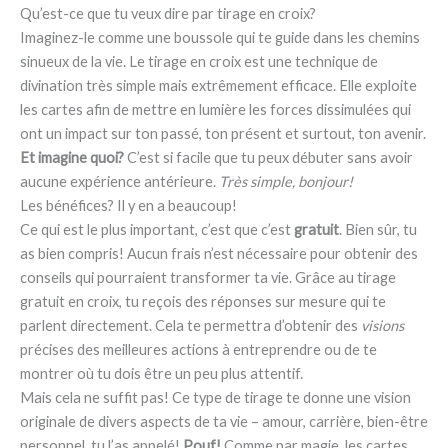
Qu’est-ce que tu veux dire par tirage en croix?
Imaginez-le comme une boussole qui te guide dans les chemins
sinueux de la vie. Le tirage en croix est une technique de
divination très simple mais extrêmement efficace. Elle exploite
les cartes afin de mettre en lumière les forces dissimulées qui
ont un impact sur ton passé, ton présent et surtout, ton avenir.
Et imagine quoi?
C’est si facile que tu peux débuter sans avoir
aucune expérience antérieure.
Très simple, bonjour!
Les bénéfices? Il y en a beaucoup!
Ce qui est le plus important, c’est que c’est
gratuit
. Bien sûr, tu
as bien compris! Aucun frais n’est nécessaire pour obtenir des
conseils qui pourraient transformer ta vie. Grâce au tirage
gratuit en croix, tu reçois des réponses sur mesure qui te
parlent directement. Cela te permettra d’obtenir des
visions
précises des meilleures actions à entreprendre ou de te
montrer où tu dois être un peu plus attentif.
Mais cela ne suffit pas! Ce type de tirage te donne une vision
originale de divers aspects de ta vie – amour, carrière, bien-être
personnel, tu l’as appelé!
Pouf!
Comme par magie, les cartes