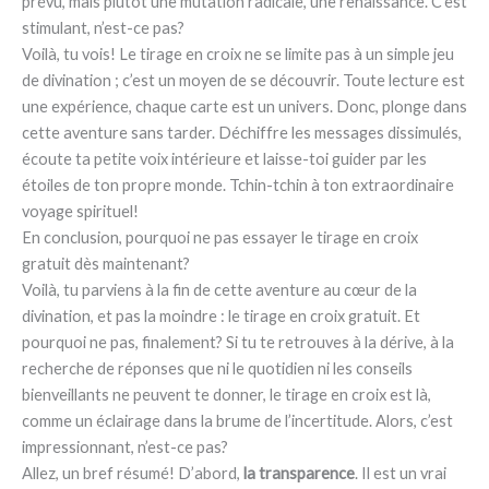
prévu, mais plutôt une mutation radicale, une renaissance. C’est
stimulant, n’est-ce pas?
Voilà, tu vois! Le tirage en croix ne se limite pas à un simple jeu
de divination ; c’est un moyen de se découvrir. Toute lecture est
une expérience, chaque carte est un univers. Donc, plonge dans
cette aventure sans tarder. Déchiffre les messages dissimulés,
écoute ta petite voix intérieure et laisse-toi guider par les
étoiles de ton propre monde. Tchin-tchin à ton extraordinaire
voyage spirituel!
En conclusion, pourquoi ne pas essayer le tirage en croix
gratuit dès maintenant?
Voilà, tu parviens à la fin de cette aventure au cœur de la
divination, et pas la moindre : le tirage en croix gratuit. Et
pourquoi ne pas, finalement? Si tu te retrouves à la dérive, à la
recherche de réponses que ni le quotidien ni les conseils
bienveillants ne peuvent te donner, le tirage en croix est là,
comme un éclairage dans la brume de l’incertitude. Alors, c’est
impressionnant, n’est-ce pas?
Allez, un bref résumé! D’abord,
la transparence
. Il est un vrai