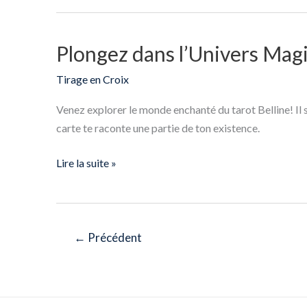
des
32
Plongez dans l’Univers Magi
Plongez
Cartes
dans
Tirage en Croix
l’Univers
Magique
Venez explorer le monde enchanté du tarot Belline! Il
du
carte te raconte une partie de ton existence.
Tirage
en
Lire la suite »
Croix
Belline
←
Précédent