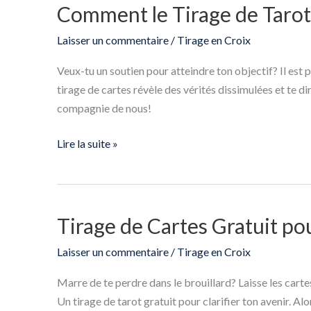
Comment le Tirage de Tarot
Comment
le
Laisser un commentaire
/
Tirage en Croix
Tirage
de
Veux-tu un soutien pour atteindre ton objectif? Il est p
Tarot
tirage de cartes révèle des vérités dissimulées et te di
Peut
compagnie de nous!
Booster
ta
Lire la suite »
Réussite
Tirage de Cartes Gratuit pou
Tirage
de
Laisser un commentaire
/
Tirage en Croix
Cartes
Gratuit
Marre de te perdre dans le brouillard? Laisse les carte
pour
Un tirage de tarot gratuit pour clarifier ton avenir. Al