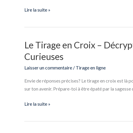
Le
Tirage
Lire la suite »
de
l’Amour
Le Tirage en Croix – Décry
Le
Tirage
Curieuses
en
Croix
Laisser un commentaire
/
Tirage en ligne
–
Envie de réponses précises? Le tirage en croix est là 
Décryptage
sur ton avenir. Prépare-toi à être épaté par la sagesse d
Mystique
pour
Lire la suite »
les
Âmes
Curieuses