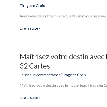
les
Tirage en Croix
Secrets
du
Avez-vous déjà réfléchi à ce que l’avenir vous réserve? E
Tirage
en
Lire la suite »
Croix
Gratuit!
Maîtrisez votre destin avec
Maîtrisez
votre
32 Cartes
destin
avec
Laisser un commentaire
/
Tirage en Croix
le
Maîtrisez votre destin avec le mystérieux Tirage en Cro
mystérieux
Tirage
Lire la suite »
en
Croix