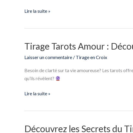
les
3
Lire la suite »
Mois
à
Venir
Tirage Tarots Amour : Déc
Tirage
Tarots
Laisser un commentaire
/
Tirage en Croix
Amour
:
Besoin de clarté sur ta vie amoureuse? Les tarots offr
Découvrez
qu’ils révèlent?
votre
Avenir
Lire la suite »
Amoureux
Découvrez les Secrets du Ti
Découvrez