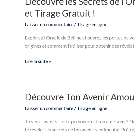
Découvre les Secrets de l’O
les
et Tirage Gratuit !
Secrets
de
Laisser un commentaire
/
Tirage en ligne
l’Oracle
Explorez l’Oracle de Belline et ouvrez les portes de vo
de
origines et comment l’utiliser pour obtenir des révélat
Belline
:
Lire la suite »
Guide
Complet
et
Tirage
Découvre Ton Avenir Amoure
Découvre
Gratuit
Ton
!
Laisser un commentaire
/
Tirage en ligne
Avenir
Amoureux
Tu veux savoir si cette personne est ton âme sœur? Ne 
:
te révéler les secrets de ton avenir sentimental. Prêt(