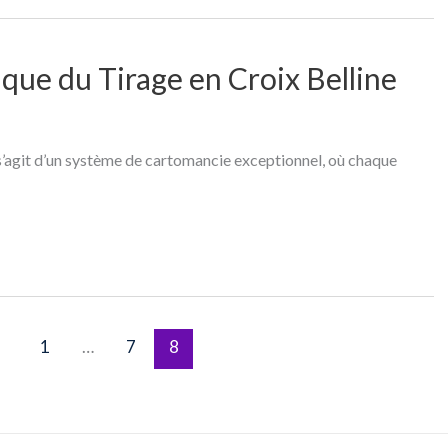
que du Tirage en Croix Belline
 s’agit d’un système de cartomancie exceptionnel, où chaque
1
…
7
8