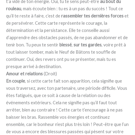
t’a vidé de ton énergie. Oui, tu te sens peut-être
au bout du
rouleau
, mais écoute bien : tu es à un pas du succès ! Tout ce
qu’il te reste à faire, c’est de
rassembler tes dernières forces
et
de persévérer. Cette carte représente le courage, la
détermination et la persistance. Elle te conseille aussi
d’apprendre des obstacles passés, de ne pas abandonner et de
tenir bon. Tu peux te sentir
blessé
,
sur tes gardes
, voire prêt à
tout laisser tomber, mais le Neuf de Bâtons te souffle de
continuer. Oui, des revers ont pu se présenter, mais tu es
presque arrivé à destination.
Amour et relations
(Droit)
En couple
, si cette carte fait son apparition, cela signifie que
vous traversez, avec ton partenaire, une période difficile. Vous
êtes fatigués, que ce soit à cause de la relation ou des
événements extérieurs. Cela ne signifie pas qu’il faut tout
arrêter, bien au contraire ! Cette carte t’encourage à ne pas
baisser les bras. Rassemble vos énergies et continuez
ensemble, car le bonheur n’est plus très loin ! Peut-être que l’un
de vous a encore des blessures passées qui pèsent sur votre