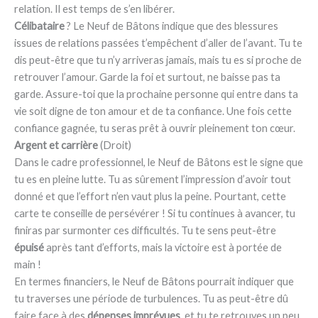
relation. Il est temps de s’en libérer.
Célibataire
? Le Neuf de Bâtons indique que des blessures
issues de relations passées t’empêchent d’aller de l’avant. Tu te
dis peut-être que tu n’y arriveras jamais, mais tu es si proche de
retrouver l’amour. Garde la foi et surtout, ne baisse pas ta
garde. Assure-toi que la prochaine personne qui entre dans ta
vie soit digne de ton amour et de ta confiance. Une fois cette
confiance gagnée, tu seras prêt à ouvrir pleinement ton cœur.
Argent et carrière
(Droit)
Dans le cadre professionnel, le Neuf de Bâtons est le signe que
tu es en pleine lutte. Tu as sûrement l’impression d’avoir tout
donné et que l’effort n’en vaut plus la peine. Pourtant, cette
carte te conseille de persévérer ! Si tu continues à avancer, tu
finiras par surmonter ces difficultés. Tu te sens peut-être
épuisé
après tant d’efforts, mais la victoire est à portée de
main !
En termes financiers, le Neuf de Bâtons pourrait indiquer que
tu traverses une période de turbulences. Tu as peut-être dû
faire face à des
dépenses imprévues
, et tu te retrouves un peu