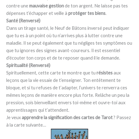
contre une
mauvaise gestion
de ton argent. Ne laisse pas tes
dépenses t’échapper et veille à
protéger tes biens
.
Santé (Renversé)
Dans un tirage santé, le Neuf de Bâtons inversé peut indiquer
que tu es à un point où tu n’arrives plus à lutter contre une
maladie. Il se peut également que tu négliges tes symptômes ou
que tu ignores des signes avant-coureurs. Il est essentiel
d’écouter ton corps et de te reposer quand il le demande.
Spiritualité (Renversé)
Spirituellement, cette carte te montre que tu
résistes
aux
leçons que la vie essaie de t’enseigner. Ton entêtement te
bloque, et si tu refuses de t’adapter, l’univers te renverra ces
mêmes leçons de manière encore plus forte. Relâche un peu la
pression, sois bienveillant envers toi-même et ouvre-toi aux
apprentissages qui t’attendent.
Je veux
apprendre la signification des cartes de Tarot
? Passez
à la carte suivante…