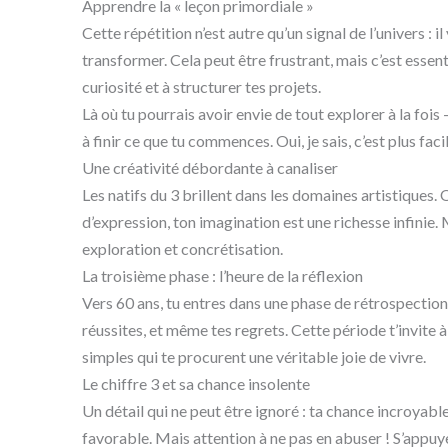
Apprendre la « leçon primordiale »
Cette répétition n’est autre qu’un signal de l’univers : i
transformer. Cela peut être frustrant, mais c’est essent
curiosité et à structurer tes projets.
Là où tu pourrais avoir envie de tout explorer à la fois
à finir ce que tu commences. Oui, je sais, c’est plus faci
Une créativité débordante à canaliser
Les natifs du 3 brillent dans les domaines artistiques. 
d’expression, ton imagination est une richesse infinie. M
exploration et concrétisation.
La troisième phase : l’heure de la réflexion
Vers 60 ans, tu entres dans une phase de rétrospection. 
réussites, et même tes regrets. Cette période t’invite à te
simples qui te procurent une véritable joie de vivre.
Le chiffre 3 et sa chance insolente
Un détail qui ne peut être ignoré : ta chance incroyabl
favorable. Mais attention à ne pas en abuser ! S’appuy