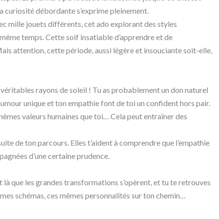
e ta curiosité débordante s’exprime pleinement.
ec mille jouets différents, cet ado explorant des styles
n même temps. Cette soif insatiable d’apprendre et de
is attention, cette période, aussi légère et insouciante soit-elle,
s véritables rayons de soleil ! Tu as probablement un don naturel
humour unique et ton empathie font de toi un confident hors pair.
 mêmes valeurs humaines que toi… Cela peut entraîner des
uite de ton parcours. Elles t’aident à comprendre que l’empathie
ompagnées d’une certaine prudence.
st là que les grandes transformations s’opèrent, et tu te retrouves
mêmes schémas, ces mêmes personnalités sur ton chemin…