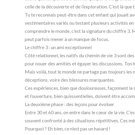
celle de la découverte et de l’exploration. C’est là qu
Tu te reconnais peut-être dans cet enfant qui jouait av
vestimentaires variés ou testant plusieurs activités e
comprendre le monde, c’est la signature du chiffre 3. Ma
peut parfois mener à un manque de focus.
Le chiffre 3 : un ami exceptionnel
Côté relationnel, les natifs du chemin de vie 3 sont de
pour nouer des amitiés et égayer les discussions. Ton 
Mais voilà, tout le monde ne partage pas toujours les
déceptions, voire des blessures marquantes.
Ces expériences, bien que douloureuses, façonnent la s
et l’ouverture, bien qu’essentielles, doivent être acc
La deuxième phase : des leçons pour évoluer
Entre 30 et 60 ans, on entre dans le cœur de la vie. C’e
souvent confronté à des situations répétitives. Ces 
Pourquoi ? Eh bien, ce n’est pas un hasard !