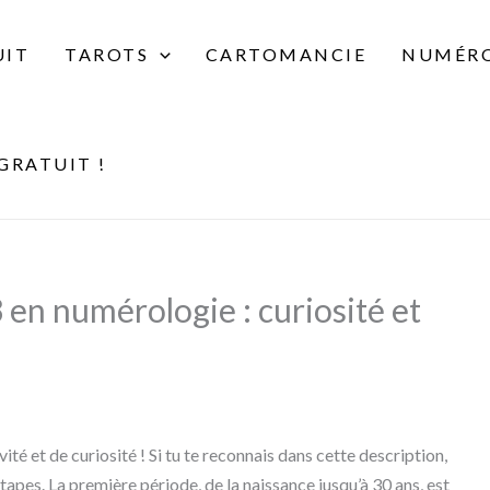
UIT
TAROTS
CARTOMANCIE
NUMÉRO
GRATUIT !
 en numérologie : curiosité et
vité et de curiosité ! Si tu te reconnais dans cette description,
apes. La première période, de la naissance jusqu’à 30 ans, est