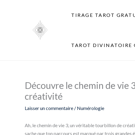
Aller
au
TIRAGE TAROT GRAT
contenu
TAROT DIVINATOIRE 
Découvre le chemin de vie 3
créativité
Laisser un commentaire
/
Numérologie
Ah, le chemin de vie 3, un véritable tourbillon de créati
sache que ton parcours est marqué par trois grandes ét