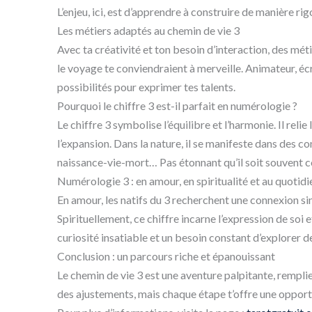
L’enjeu, ici, est d’apprendre à construire de manière ri
Les métiers adaptés au chemin de vie 3
Avec ta créativité et ton besoin d’interaction, des mé
le voyage te conviendraient à merveille. Animateur, éc
possibilités pour exprimer tes talents.
Pourquoi le chiffre 3 est-il parfait en numérologie ?
Le chiffre 3 symbolise l’équilibre et l’harmonie. Il reli
l’expansion. Dans la nature, il se manifeste dans des co
naissance-vie-mort… Pas étonnant qu’il soit souvent c
Numérologie 3 : en amour, en spiritualité et au quotidi
En amour, les natifs du 3 recherchent une connexion si
Spirituellement, ce chiffre incarne l’expression de soi 
curiosité insatiable et un besoin constant d’explorer 
Conclusion : un parcours riche et épanouissant
Le chemin de vie 3 est une aventure palpitante, rempli
des ajustements, mais chaque étape t’offre une opportu