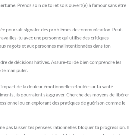
rtume. Prends soin de toi et sois ouvert(e) à l’amour sans être
rsée pourrait signaler des problèmes de communication. Peut-
ravailles-tu avec une personne qui utilise des critiques
n aux ragots et aux personnes malintentionnées dans ton
ndre de décisions hâtives. Assure-toi de bien comprendre les
e te manipuler.
 l’impact de la douleur émotionnelle refoulée sur ta santé
timents, ils pourraient s’aggraver. Cherche des moyens de libérer
ofessionnel ou en explorant des pratiques de guérison comme le
 ne pas laisser tes pensées rationnelles bloquer ta progression. Il