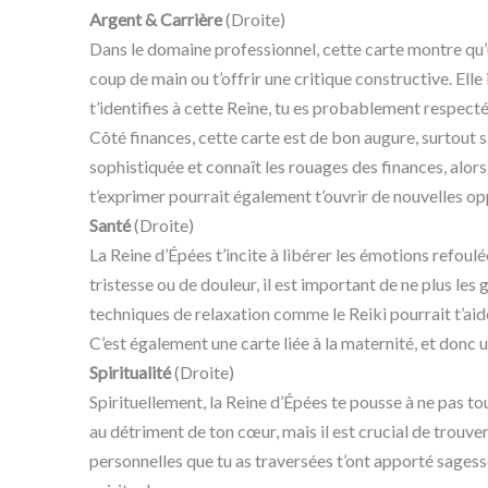
Argent & Carrière
(Droite)
Dans le domaine professionnel, cette carte montre qu
coup de main ou t’offrir une critique constructive. Elle 
t’identifies à cette Reine, tu es probablement respec
Côté finances, cette carte est de bon augure, surtout s
sophistiquée et connaît les rouages des finances, alor
t’exprimer pourrait également t’ouvrir de nouvelles op
Santé
(Droite)
La Reine d’Épées t’incite à libérer les émotions refoulé
tristesse ou de douleur, il est important de ne plus les
techniques de relaxation comme le Reiki pourrait t’aide
C’est également une carte liée à la maternité, et donc 
Spiritualité
(Droite)
Spirituellement, la Reine d’Épées te pousse à ne pas to
au détriment de ton cœur, mais il est crucial de trouver 
personnelles que tu as traversées t’ont apporté sages