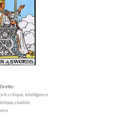
Droite :
it critique, intelligence
stique, réaliste
ience