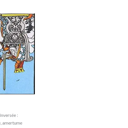
Inversée :
té, amertume