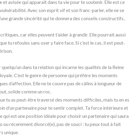
 avisée qui apparaît dans ta vie pour te soutenir. Elle est ce
lnérabilité. Avec son esprit vif et son franc-parler, elle ne se
d’une grande sincérité qui te donnera des conseils constructifs,
critiques, car elles peuvent t’aider à grandir. Elle pourrait aussi
e tu refoules sans oser y faire face. Si c’est le cas, il est peut-
érison.
r quelqu’un dans ta relation qui incarne les qualités de la Reine
oyale. C’est le genre de personne qui préfère les moments
es d’affection. Elle ne te couvre pas de câlins à longueur de
rtout, solide comme un roc.
que tu as peut-être traversé des moments difficiles, mais tu en es
soin d’un partenaire pour te sentir complet. Ta force intérieure et
 qui est une position idéale pour choisir un partenaire qui saura
lo ou récemment divorcé(e), pas de souci : tu peux tout à fait
rs unique.