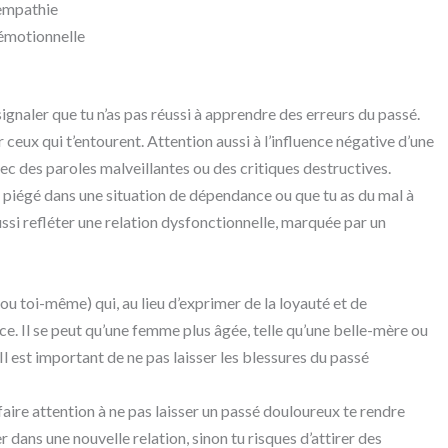
’empathie
émotionnelle
signaler que tu n’as pas réussi à apprendre des erreurs du passé.
 ceux qui t’entourent. Attention aussi à l’influence négative d’une
ec des paroles malveillantes ou des critiques destructives.
s piégé dans une situation de dépendance ou que tu as du mal à
ussi refléter une relation dysfonctionnelle, marquée par un
(ou toi-même) qui, au lieu d’exprimer de la loyauté et de
ce. Il se peut qu’une femme plus âgée, telle qu’une belle-mère ou
Il est important de ne pas laisser les blessures du passé
à faire attention à ne pas laisser un passé douloureux te rendre
r dans une nouvelle relation, sinon tu risques d’attirer des