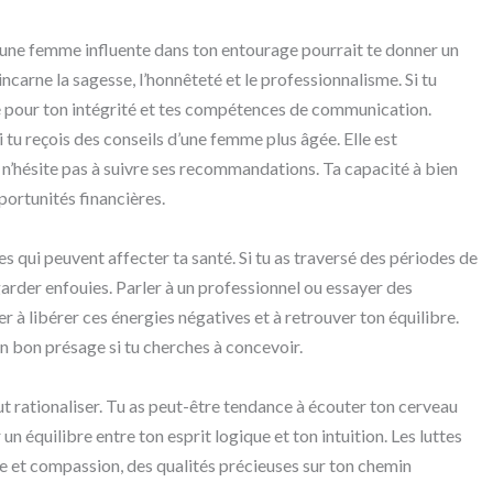
’une femme influente dans ton entourage pourrait te donner un
incarne la sagesse, l’honnêteté et le professionnalisme. Si tu
té pour ton intégrité et tes compétences de communication.
i tu reçois des conseils d’une femme plus âgée. Elle est
s n’hésite pas à suivre ses recommandations. Ta capacité à bien
portunités financières.
es qui peuvent affecter ta santé. Si tu as traversé des périodes de
 garder enfouies. Parler à un professionnel ou essayer des
r à libérer ces énergies négatives et à retrouver ton équilibre.
un bon présage si tu cherches à concevoir.
ut rationaliser. Tu as peut-être tendance à écouter ton cerveau
un équilibre entre ton esprit logique et ton intuition. Les luttes
se et compassion, des qualités précieuses sur ton chemin