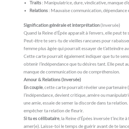
Traits
: Manipulatrice, dure, vindicative, manque d
Relations
: Mauvaise communication, dépendance 
Signification générale et interprétation
(Inversée)
Quand la Reine d’Épée apparaît à l’envers, elle peut te 
Peut-être te sers-tu de vieilles rancunes pour rabaisser
femme plus âgée qui pourrait essayer de t’atteindre av
Cette carte pourrait également indiquer que tu te sen
obtenir l’indépendance que tu désires tant. Elle peut a
manque de communication ou de compréhension.
Amour & Relations (Inversée)
En couple
, cette carte pourrait révéler une partenaire 
l’indépendance, devient critique, amère ou manipulatri
une amie, essaie de semer la discorde dans ta relation. 
empêcher ta relation de fleurir.
Si tu es célibataire
, la Reine d’Épées inversée t’incite 
amer(e). Laisse-toi le temps de guérir avant de te lance