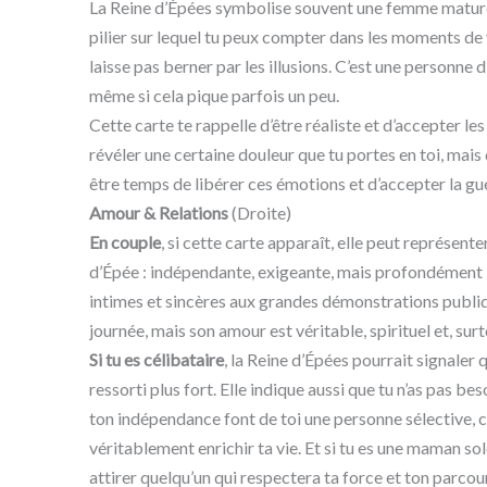
La Reine d’Épées symbolise souvent une femme mature et
pilier sur lequel tu peux compter dans les moments de vu
laisse pas berner par les illusions. C’est une personne 
même si cela pique parfois un peu.
Cette carte te rappelle d’être réaliste et d’accepter les 
révéler une certaine douleur que tu portes en toi, mais qu
être temps de libérer ces émotions et d’accepter la gu
Amour & Relations
(Droite)
En couple
, si cette carte apparaît, elle peut représente
d’Épée : indépendante, exigeante, mais profondément l
intimes et sincères aux grandes démonstrations publiqu
journée, mais son amour est véritable, spirituel et, su
Si tu es célibataire
, la Reine d’Épées pourrait signaler 
ressorti plus fort. Elle indique aussi que tu n’as pas be
ton indépendance font de toi une personne sélective, ce
véritablement enrichir ta vie. Et si tu es une maman so
attirer quelqu’un qui respectera ta force et ton parcou