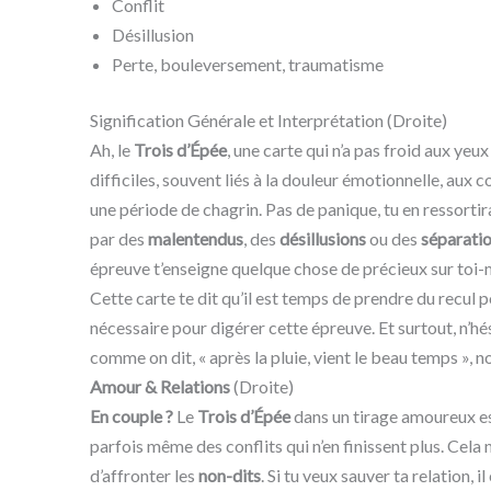
Conflit
Désillusion
Perte, bouleversement, traumatisme
Signification Générale et Interprétation (Droite)
Ah, le
Trois d’Épée
, une carte qui n’a pas froid aux ye
difficiles, souvent liés à la douleur émotionnelle, aux co
une période de chagrin. Pas de panique, tu en ressortira
par des
malentendus
, des
désillusions
ou des
séparati
épreuve t’enseigne quelque chose de précieux sur toi
Cette carte te dit qu’il est temps de prendre du recul po
nécessaire pour digérer cette épreuve. Et surtout, n’hés
comme on dit, « après la pluie, vient le beau temps », n
Amour & Relations
(Droite)
En couple ?
Le
Trois d’Épée
dans un tirage amoureux est
parfois même des conflits qui n’en finissent plus. Cela 
d’affronter les
non-dits
. Si tu veux sauver ta relation, 