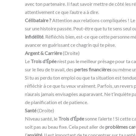
avec ton partenaire. Il faut savoir mettre de côté les r
attentivement ce que l’autre a à dire.
Célibataire ?
Attention aux relations compliquées ! Le
sur une histoire passée. Peut-être que tu te sens seul o
infidélité
. Réfléchis bien, est-ce que cette personne mé
avancer en guérissant ce chagrin qui te pèse.
Argent & Carrière
(Droite)
Le
Trois d’Épée
n’est pas le meilleur présage pour ta c
sur le lieu de travail, des
pertes financières
ou même u
Si tu as perdu ton emploi ou que ta situation est tendue
réfléchir à ce que tu veux vraiment. Parfois, un revers
n’aurais jamais envisagées auparavant. Ne t’inquiète 
de planification et de patience.
Santé
(Droite)
Niveau santé, le
Trois d’Épée
sonne l’alerte ! Si cette c
soit pas au beau fixe. Cela peut aller de
problèmes car
l’
anxiété
. Il est important de te concentrer sur ta sant