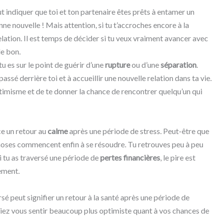
t indiquer que toi et ton partenaire êtes prêts à entamer un
nne nouvelle ! Mais attention, si tu t’accroches encore à la
a relation. Il est temps de décider si tu veux vraiment avancer avec
de bon.
tu es sur le point de guérir d’une
rupture
ou d’une
séparation
.
 passé derrière toi et à accueillir une nouvelle relation dans ta vie.
ptimisme et de te donner la chance de rencontrer quelqu’un qui
ce un retour au
calme
après une période de stress. Peut-être que
 choses commencent enfin à se résoudre. Tu retrouves peu à peu
Si tu as traversé une période de
pertes financières
, le pire est
ement.
rsé peut signifier un retour à la santé après une période de
riez vous sentir beaucoup plus optimiste quant à vos chances de