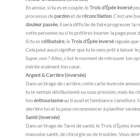
En amour, si tu es en couple, le
Trois d’Épée inversé
peu
processus de
pardon
et de
réconciliation
. C’est une bo
douleur passée
, il sera difficile de faire progresser l
cette personne ou si tu préfères tourner la page pour 
Si tu es
célibataire
, le
Trois d’Épée inversé
signale que 
Cela peut aussi signifier que tu te sens prêt à laisser le
Super, non ? Allez, c’est le moment de retrouver ton o
mérite vraiment ton cœur.
Argent & Carrière (Inversée)
Dans un tirage de carrière, cette carte inversée annon
tu te sentais désillusionné ou sous pression, mais les
ton
enthousiasme
au travail et l’ambiance s’améliore. 
derrière toi et tu peux recommencer à planifier serein
Santé (Inversée)
Dans un tirage de Tarot de santé, le Trois d’Épées inve
mauvaise santé, de chirurgie ou de troubles. Vous dev