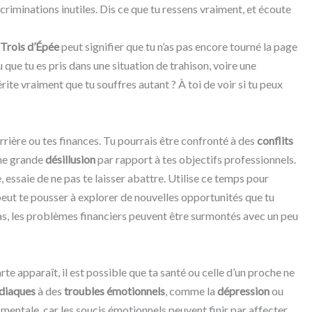
écriminations inutiles. Dis ce que tu ressens vraiment, et écoute
Trois d’Épée
peut signifier que tu n’as pas encore tourné la page
u que tu es pris dans une situation de trahison, voire une
rite vraiment que tu souffres autant ? À toi de voir si tu peux
arrière ou tes finances. Tu pourrais être confronté à des
conflits
ne grande
désillusion
par rapport à tes objectifs professionnels.
, essaie de ne pas te laisser abattre. Utilise ce temps pour
 peut te pousser à explorer de nouvelles opportunités que tu
pas, les problèmes financiers peuvent être surmontés avec un peu
arte apparaît, il est possible que ta santé ou celle d’un proche ne
diaques
à des
troubles émotionnels
, comme la
dépression
ou
é mentale, car les soucis émotionnels peuvent finir par affecter