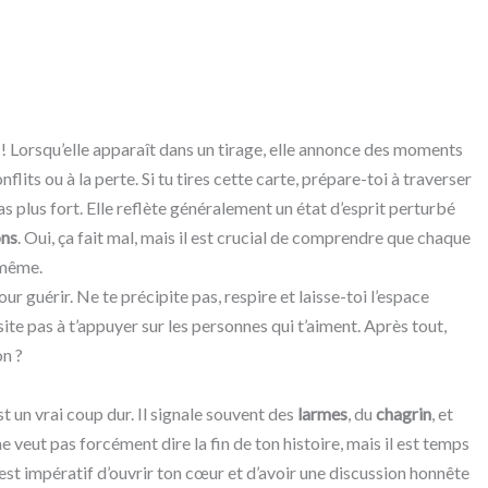
ux ! Lorsqu’elle apparaît dans un tirage, elle annonce des moments
nflits ou à la perte. Si tu tires cette carte, prépare-toi à traverser
s plus fort. Elle reflète généralement un état d’esprit perturbé
ons
. Oui, ça fait mal, mais il est crucial de comprendre que chaque
-même.
ur guérir. Ne te précipite pas, respire et laisse-toi l’espace
ite pas à t’appuyer sur les personnes qui t’aiment. Après tout,
on ?
 un vrai coup dur. Il signale souvent des
larmes
, du
chagrin
, et
ne veut pas forcément dire la fin de ton histoire, mais il est temps
il est impératif d’ouvrir ton cœur et d’avoir une discussion honnête